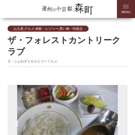
お土産,グルメ,体験・レジャー,買い物・特産品
ザ・フォレストカントリーク
ラブ
ざ・ふぉれすとかんとりーくらぶ