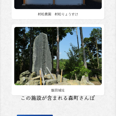
村松農園 村松りょうすけ
飯田城址