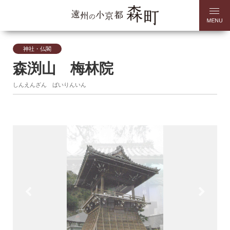
神社・仏閣
森渕山 梅林院
しんえんざん ばいりんいん