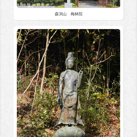
森渕山 梅林院