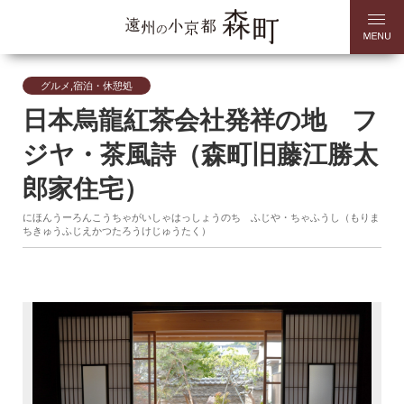
グルメ,宿泊・休憩処
日本烏龍紅茶会社発祥の地 フ
ジヤ・茶風詩（森町旧藤江勝太
郎家住宅）
にほんうーろんこうちゃがいしゃはっしょうのち ふじや・ちゃふうし（もりま
ちきゅうふじえかつたろうけじゅうたく）