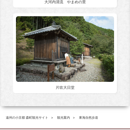
大河内清流 やまめの里
片吹大日堂
遠州の小京都 森町観光サイト
観光案内
東海自然歩道