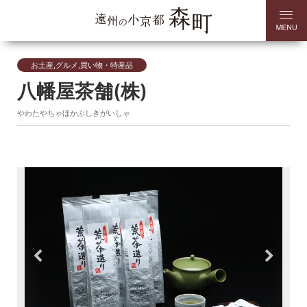
お土産,グルメ,買い物・特産品
八幡屋茶舗(株)
やわたやちゃほかぶしきがいしゃ