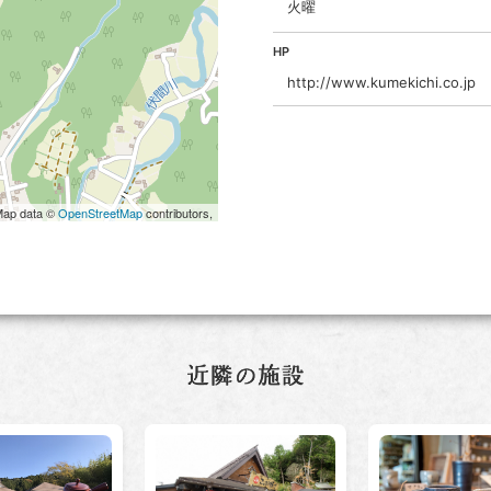
火曜
HP
http://www.kumekichi.co.jp
Map data ©
OpenStreetMap
contributors,