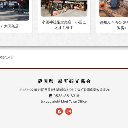
小國神社指定売店 小國こ
遠州みもろ焼 別
有）太田茶店
とまち横丁
陶房）
(株)久米吉
〒437-0215 静岡県周智郡森町森2101-2 森町役場産業政策課内
0538-85-6316
(c) copyright Mori Town Office.