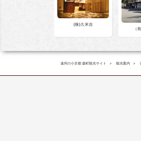
(株)久米吉
（
遠州の小京都 森町観光サイト
観光案内