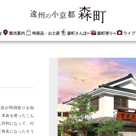
は
観光案内
特産品・お土産
森町さんぽ
森町便り
ライブ
米吉が蒟蒻造りを始
、木灰を使ったこん
と評判になって、行
て有名になったそう