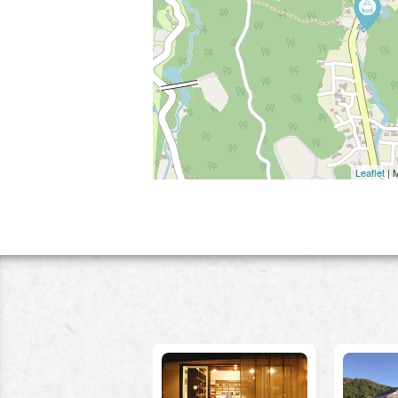
Leaflet
| 