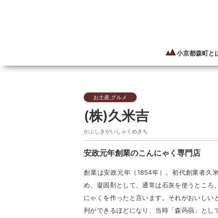
小京都森町と
お土産,グルメ
(株)久米吉
かぶしきがいしゃくめきち
安政元年創業のこんにゃく専門店
創業は安政元年（1854年）。初代創業者久
め、凝固剤として、通常は石灰を使うところ
にゃくを作ったと言います。それがおいしい
列ができるほどになり、当時「森蒟蒻」とし