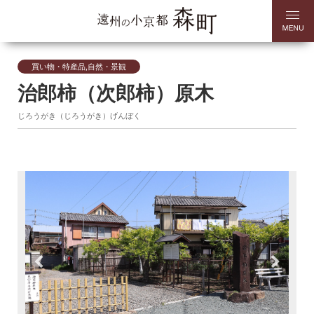
買い物・特産品,自然・景観
治郎柿（次郎柿）原木
じろうがき（じろうがき）げんぼく