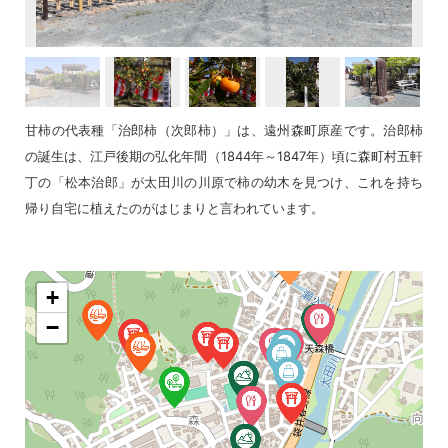
甘柿の代表種「治郎柿（次郎柿）」は、遠州森町原産です。治郎柿
の誕生は、江戸後期の弘化年間（1844年～1847年）頃に森町村五軒
丁の「松本治郎」が太田川の川原で柿の幼木を見つけ、これを持ち
帰り自宅に植えたのがはじまりと言われています。
+
−