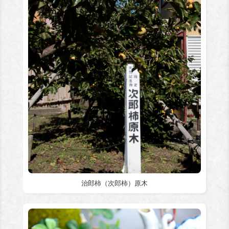
治郎柿（次郎柿）原木