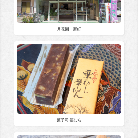
月花園 新町
菓子司 福むら