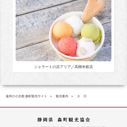
ジェラートの店アリア／高柳米穀店
遠州の小京都 森町観光サイト
観光案内
さゝ川