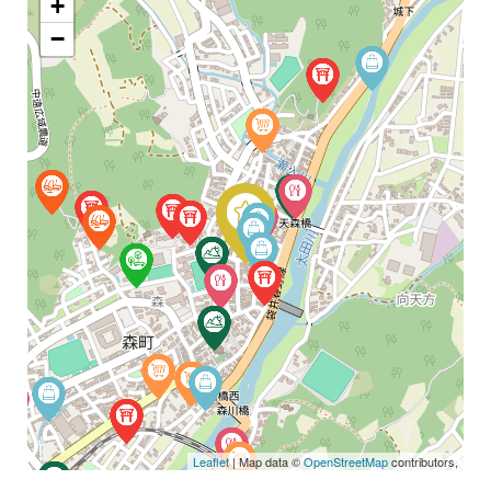
+
−
Leaflet
| Map data ©
OpenStreetMap
contributors,