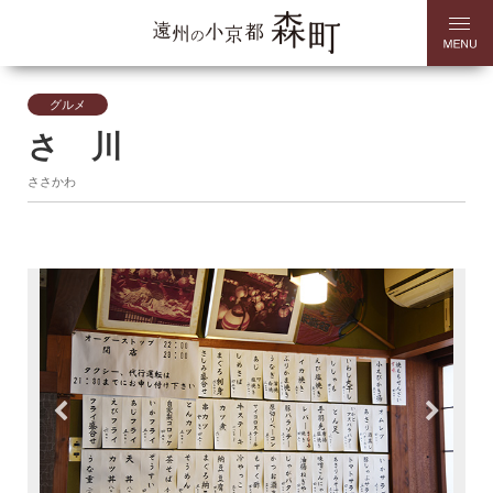
グルメ
さゝ川
ささかわ