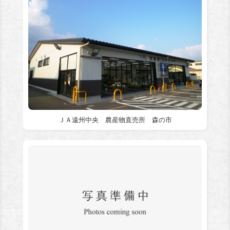
ＪＡ遠州中央 農産物直売所 森の市