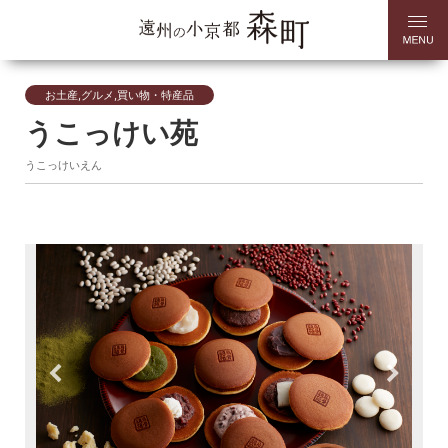
お土産,グルメ,買い物・特産品
うこっけい苑
うこっけいえん