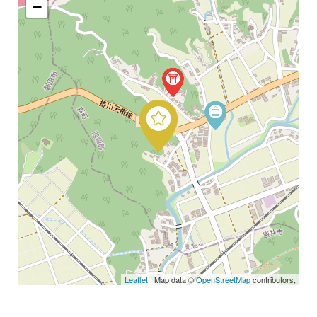
−
Leaflet
| Map data ©
OpenStreetMap
contributors,