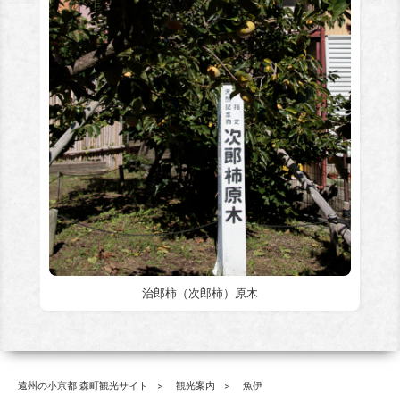
治郎柿（次郎柿）原木
遠州の小京都 森町観光サイト
観光案内
魚伊