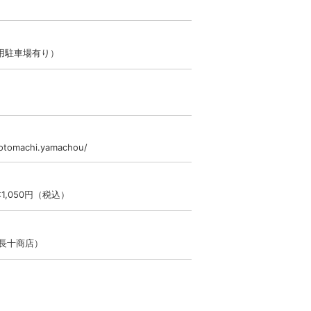
用駐車場有り）
otomachi.yamachou/
,050円（税込）
木長十商店）