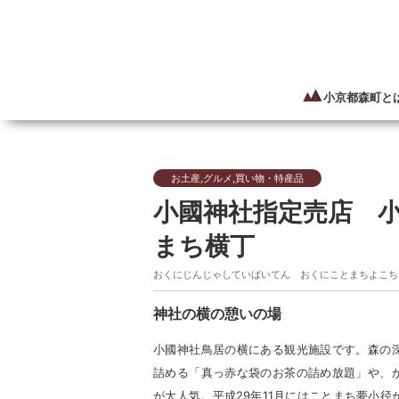
小京都森町と
お土産,グルメ,買い物・特産品
小國神社指定売店 
まち横丁
おくにじんじゃしていばいてん おくにことまちよこち
神社の横の憩いの場
小國神社鳥居の横にある観光施設です。森の
詰める「真っ赤な袋のお茶の詰め放題」や、
が大人気。平成29年11月にはことまち夢小径