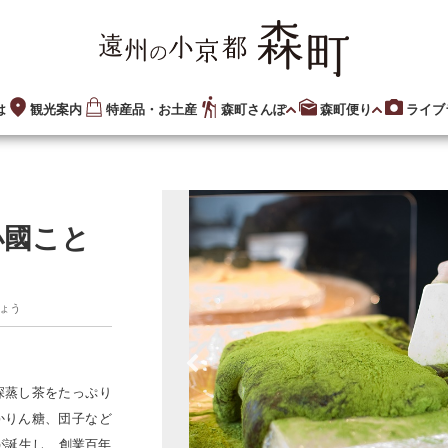
は
観光案内
特産品・お土産
森町さんぽ
森町便り
ライブ
小國こと
ょう
深蒸し茶をたっぷり
かりん糖、団子など
が誕生し、創業百年