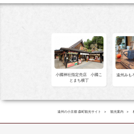
小國神社指定売店 小國こ
遠州みも
とまち横丁
遠州の小京都 森町観光サイト
観光案内