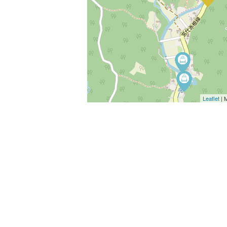
Leaflet
| 