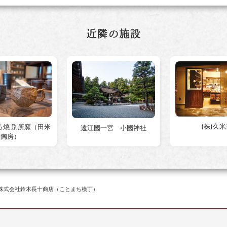
(株)久
ろ焼 別所窯（田米
遠江國一宮 小國神社
陶房）
株式会社鈴木長十商店（ことまち横丁）