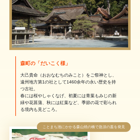
森町の「だいこく様」
大己貴命（おおなむちのみこと）をご祭神とし、
遠州地方第1の社として1460余年の永い歴史を持
つ古社。
春には桜やしゃくなげ、初夏には青葉もみじの新
緑や花菖蒲、秋には紅葉など、季節の花で彩られ
る境内も見どころ。
ことまち池にかかる森山焼の橋で急須の蓋を発見