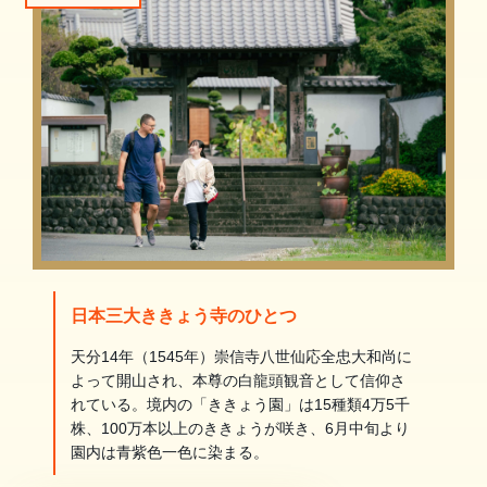
日本三大ききょう寺のひとつ
天分14年（1545年）崇信寺八世仙応全忠大和尚に
よって開山され、本尊の白龍頭観音として信仰さ
れている。境内の「ききょう園」は15種類4万5千
株、100万本以上のききょうが咲き、6月中旬より
園内は青紫色一色に染まる。