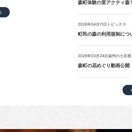
森町体験の里アクティ森
る
2026年04月11日
トピックス
町民の森の利用規制につ
2026年03月24日
遠州の小京都
森町の花めぐり動画公開