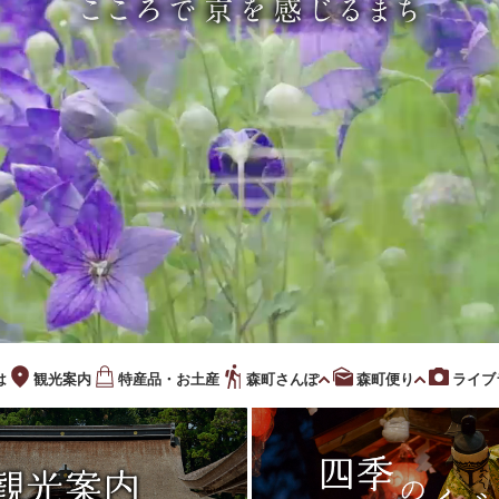
は
観光案内
特産品・お土産
森町さんぽ
森町便り
ライブ