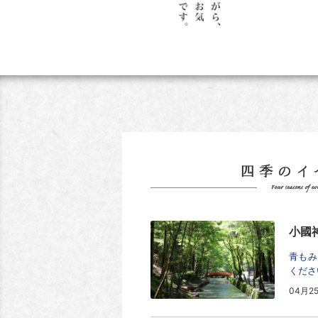
小國
青もみ
くださ
04月2