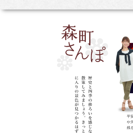
平
や
残