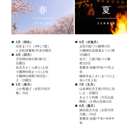
3月（弥生）
6月（水無月）
石松まつり（3年に1度）
太田川鮎つり解禁/1日
と石松供養祭/月末日曜日
小國神社花菖蒲まつり/第
4月（卯月）
1日曜日
天宮神社例大祭/第1土・
吉川・三倉川鮎つり解
日曜日
禁/25日
向天方さくら祭り/上旬
香勝寺 桔梗/中旬〜7月上
小國神社桜まつり/上旬
旬
小國神社例祭/18日近い
極楽寺あじさいまつり/上
土・日曜日
旬〜7月上旬
5月（皐月）
7月（文月）
ぶか凧揚げ（太田川河川
山名神社天王祭/15日に近
敷）/5日
い土・日曜日
きゅうり祈祷（大日山金
剛院）/土用の丑寅の日
8月（葉月）
納涼花火大会（太田川河
川敷）/15日
香勝寺 桔梗/下旬〜9月中
旬