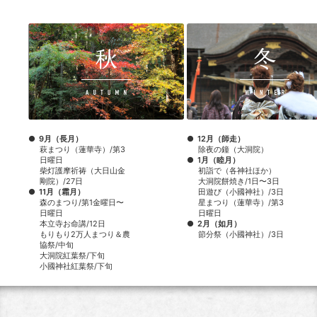
9月（長月）
12月（師走）
萩まつり（蓮華寺）/第3
除夜の鐘（大洞院）
日曜日
1月（睦月）
柴灯護摩祈祷（大日山金
初詣で（各神社ほか）
剛院）/27日
大洞院餅焼き/1日〜3日
11月（霜月）
田遊び（小國神社）/3日
森のまつり/第1金曜日〜
星まつり（蓮華寺）/第3
日曜日
日曜日
本立寺お命講/12日
2月（如月）
もりもり2万人まつり＆農
節分祭（小國神社）/3日
協祭/中旬
大洞院紅葉祭/下旬
小國神社紅葉祭/下旬