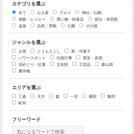
カテゴリを選ぶ
全て
お土産
グルメ
神社・仏閣
体験・レジャー
買い物・特産品
宿泊・休憩処
温泉
自然・景観
公園
その他
ジャンルを選ぶ
お茶
とうもろこし
和・洋菓子
パワースポット
伝統行事
歴史・史跡
花めぐり・紅葉
文化財
工芸品
森山焼
農作物
エリアを選ぶ
三倉
天方
森
一宮
園田
飯田
町外
フリーワード