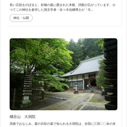
長い石段をのぼると、杉檜の森に囲まれた本殿、拝殿が広がっています、か
つてこの神社を参拝した国文学者・佐々木信綱博士が「天...
神社・仏閣
橘谷山 大洞院
浪曲でおなじみ、森の石松の墓で知られる大洞院は、全国に三四〇〇余の末