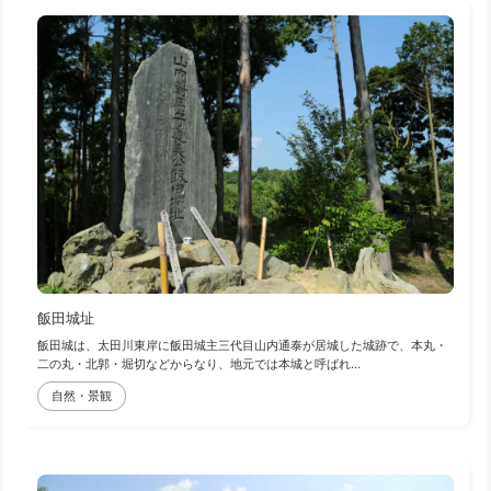
飯田城址
飯田城は、太田川東岸に飯田城主三代目山内通泰が居城した城跡で、本丸・
二の丸・北郭・堀切などからなり、地元では本城と呼ばれ...
自然・景観