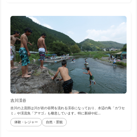
吉川渓谷
吉川の上流部は川が岩の谷間を流れる渓谷になっており、水辺の鳥「カワセ
ミ」や渓流魚「アマゴ」も棲息しています。特に新緑や紅...
体験・レジャー
自然・景観