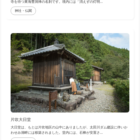
寺を待つ東海曹洞禅の名刹です。境内には「消えずの灯明...
神社・仏閣
片吹大日堂
大日堂は、もとは片吹地区の山中にありましたが、太田川ダム建設に伴いか
わせみ湖畔には移築されました。堂内には、石棒が安置さ...