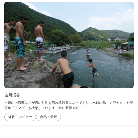
吉川渓谷
吉川の上流部は川が岩の谷間を流れる渓谷になっており、水辺の鳥「カワセミ」や渓
流魚「アマゴ」も棲息しています。特に新緑や紅...
体験・レジャー
自然・景観