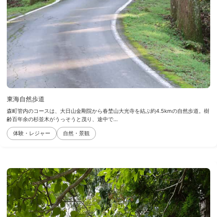
東海自然歩道
森町管内のコースは、大日山金剛院から春埜山大光寺を結ぶ約4.5kmの自然歩道。樹
齢百年余の杉並木がうっそうと茂り、途中で...
体験・レジャー
自然・景観