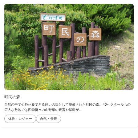
町民の森
自然の中で心身休養できる憩いの場として整備された町民の森。40ヘクタールもの
広大な敷地では四季折々の山野草の観賞や探鳥が...
体験・レジャー
自然・景観