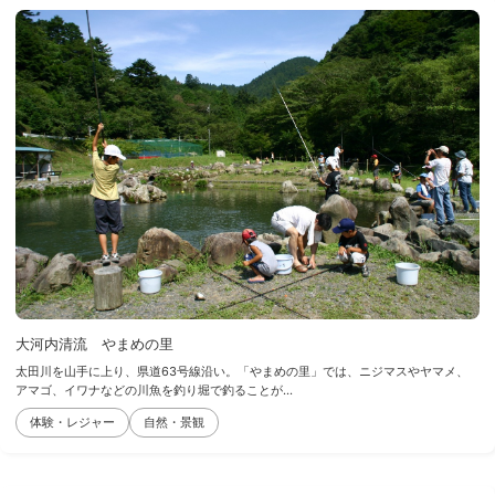
大河内清流 やまめの里
太田川を山手に上り、県道63号線沿い。「やまめの里」では、ニジマスやヤマメ、
アマゴ、イワナなどの川魚を釣り堀で釣ることが...
体験・レジャー
自然・景観