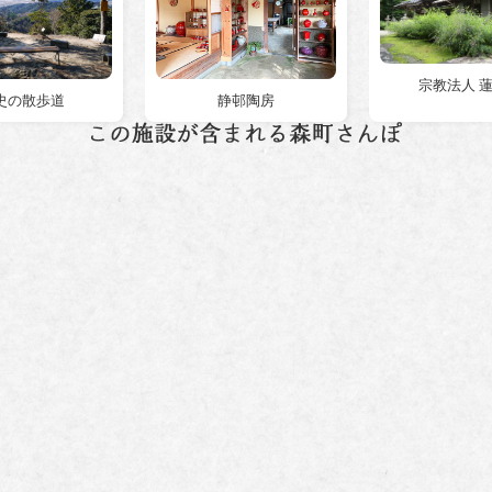
宗教法人 
史の散歩道
静邨陶房