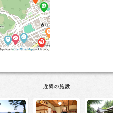
Map data ©
OpenStreetMap
contributors,