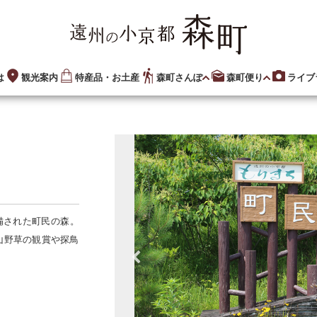
は
観光案内
特産品・お土産
森町さんぽ
森町便り
ライブ
備された町民の森。
山野草の観賞や探鳥