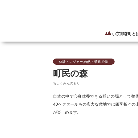
小京都森町と
体験・レジャー,自然・景観,公園
町民の森
ちょうみんのもり
自然の中で心身休養できる憩いの場として整
40ヘクタールもの広大な敷地では四季折々の
が楽しめます。