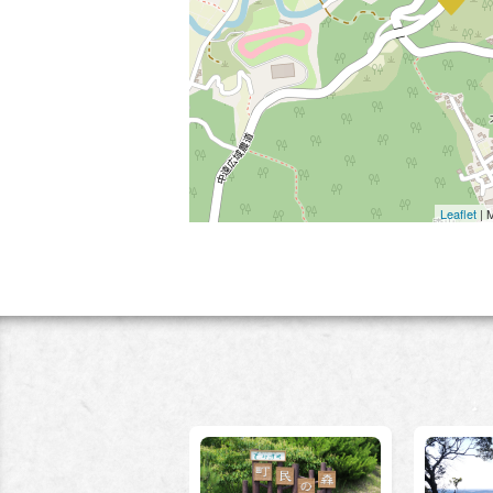
Leaflet
| 