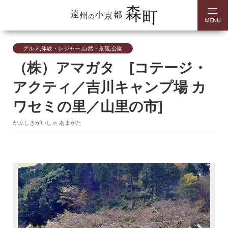
グルメ,体験・レジャー,自然・景観,公園
（株）アマガタ [コテージ・
アクティ／吉川キャンプ場 カ
ワセミの里／山里の市]
かぶしきがいしゃ あまがた