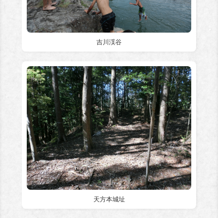
吉川渓谷
天方本城址