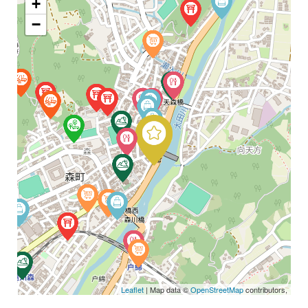
+
−
Leaflet
| Map data ©
OpenStreetMap
contributors,