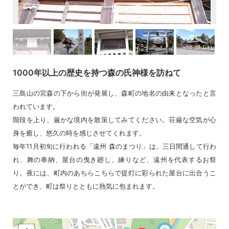
1000年以上の歴史を持つ森の氏神様を訪ねて
三島山の宮森の下から街が発展し、森町の地名の由来となったと言
われています。
階段を上り、厳かな境内を散策してみてください。荘厳な空気が心
身を癒し、悠久の時を感じさせてくれます。
毎年11月初旬に行われる「遠州 森のまつり」は、三日間通して行わ
れ、舞の奉納、屋台の曳き廻し、練りなど、遠州を代表するお祭
り。夜には、町内のあちらこちらで提灯に彩られた屋台に出合うこ
とができ、町は祭りとともに熱気に包まれます。