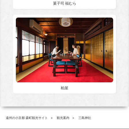
菓子司 福むら
柏屋
遠州の小京都 森町観光サイト
観光案内
三島神社