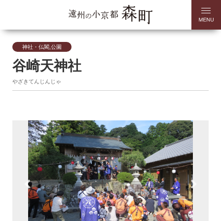
神社・仏閣,公園
谷崎天神社
やざきてんじんじゃ