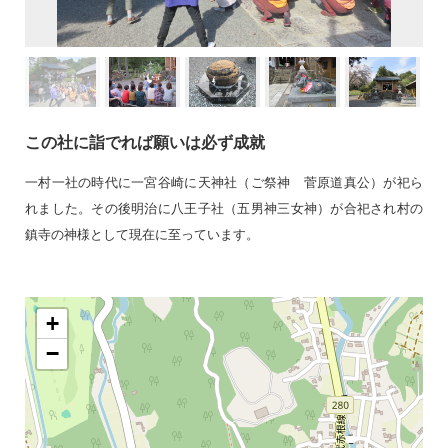
この社に詣でれば願いは必ず成就
一村一社の時代に一宮谷崎に天神社（ご祭神 菅原道真公）が祀ら
れました。その後明治に八王子社（五男神三女神）が合祀され村の
鎮寺の神様として現在に至っています。
+
−