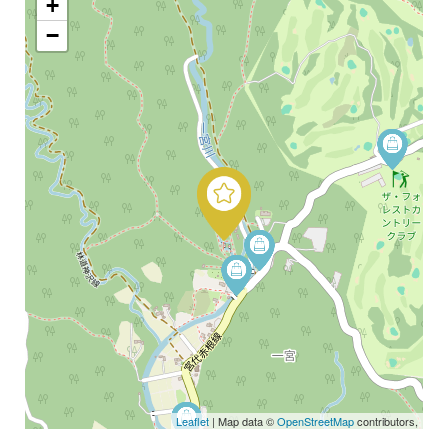
+
−
Leaflet
| Map data ©
OpenStreetMap
contributors,