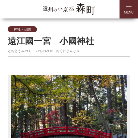
神社・仏閣
遠江國一宮 小國神社
とおとうみのくに いちのみや おくにじんじゃ