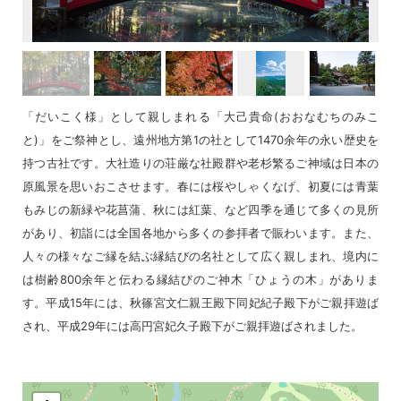
「だいこく様」として親しまれる「大己貴命(おおなむちのみこ
と)」をご祭神とし、遠州地方第1の社として1470余年の永い歴史を
持つ古社です。大社造りの荘厳な社殿群や老杉繁るご神域は日本の
原風景を思いおこさせます。春には桜やしゃくなげ、初夏には青葉
もみじの新緑や花菖蒲、秋には紅葉、など四季を通じて多くの見所
があり、初詣には全国各地から多くの参拝者で賑わいます。また、
人々の様々なご縁を結ぶ縁結びの名社として広く親しまれ、境内に
は樹齢800余年と伝わる縁結びのご神木「ひょうの木」がありま
す。平成15年には、秋篠宮文仁親王殿下同妃紀子殿下がご親拝遊ば
され、平成29年には高円宮妃久子殿下がご親拝遊ばされました。