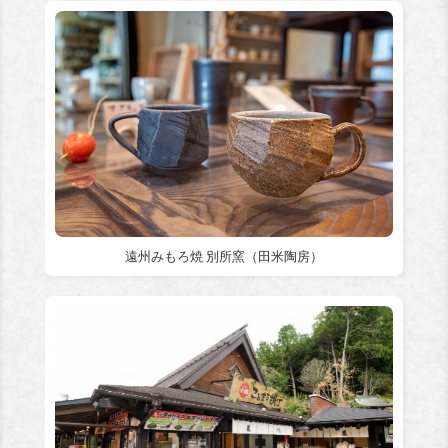
遠州みもろ焼 別所窯（田米陶房）