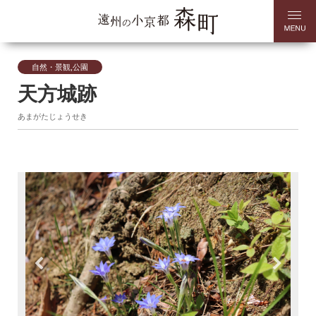
自然・景観,公園
天方城跡
あまがたじょうせき