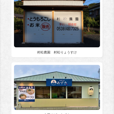
村松農園 村松りょうすけ