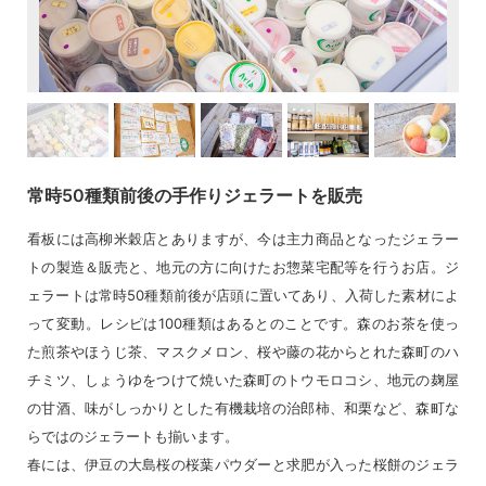
常時50種類前後の手作りジェラートを販売
看板には高柳米穀店とありますが、今は主力商品となったジェラー
トの製造＆販売と、地元の方に向けたお惣菜宅配等を行うお店。ジ
ェラートは常時50種類前後が店頭に置いてあり、入荷した素材によ
って変動。レシピは100種類はあるとのことです。森のお茶を使っ
た煎茶やほうじ茶、マスクメロン、桜や藤の花からとれた森町のハ
チミツ、しょうゆをつけて焼いた森町のトウモロコシ、地元の麹屋
の甘酒、味がしっかりとした有機栽培の治郎柿、和栗など、森町な
らではのジェラートも揃います。
春には、伊豆の大島桜の桜葉パウダーと求肥が入った桜餅のジェラ