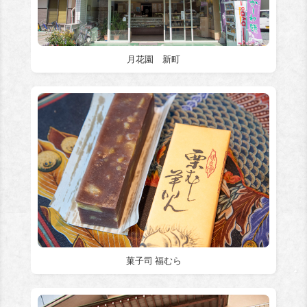
月花園 新町
菓子司 福むら