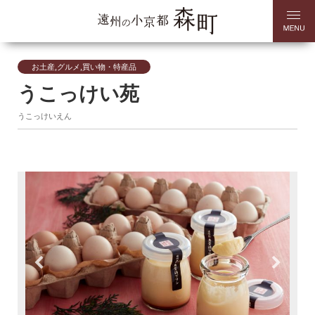
お土産,グルメ,買い物・特産品
うこっけい苑
うこっけいえん