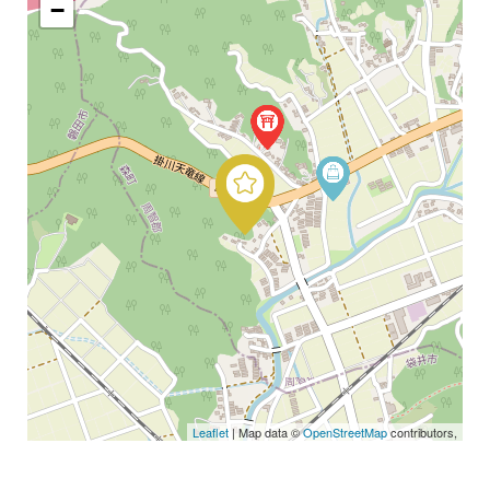
−
Leaflet
| Map data ©
OpenStreetMap
contributors,