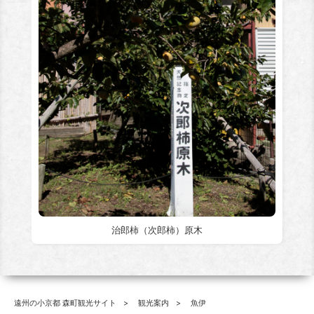
治郎柿（次郎柿）原木
遠州の小京都 森町観光サイト
観光案内
魚伊