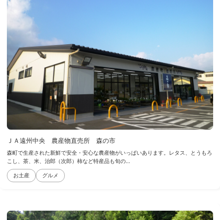
ＪＡ遠州中央 農産物直売所 森の市
森町で生産された新鮮で安全・安心な農産物がいっぱいあります。レタス、とうもろ
こし、茶、米、治郎（次郎）柿など特産品も旬の...
お土産
グルメ