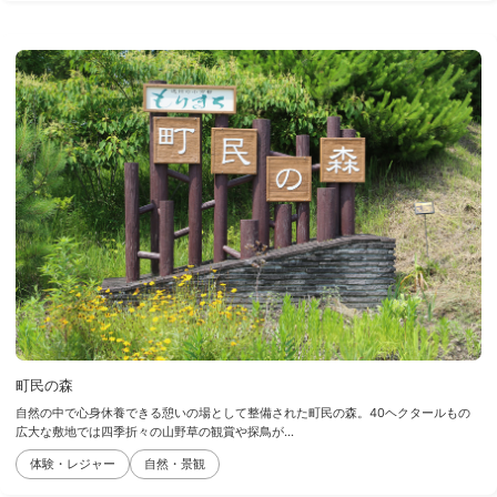
町民の森
自然の中で心身休養できる憩いの場として整備された町民の森。40ヘクタールもの
広大な敷地では四季折々の山野草の観賞や探鳥が...
体験・レジャー
自然・景観