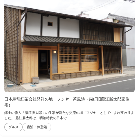
日本烏龍紅茶会社発祥の地 フジヤ・茶風詩（森町旧藤江勝太郎家住
宅）
郷土の偉人「藤江勝太郎」の生家が新たな交流の場「フジヤ」として生まれ変わりま
した。 藤江勝太郎は、明治時代の日本で...
グルメ
宿泊・休憩処