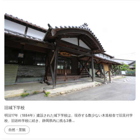
旧城下学校
明治17年（1884年）建設された城下学校は、現存する数少ない木造校舎で旧見付学
校、旧岩科学校に続き、静岡県内に残る3番...
自然・景観