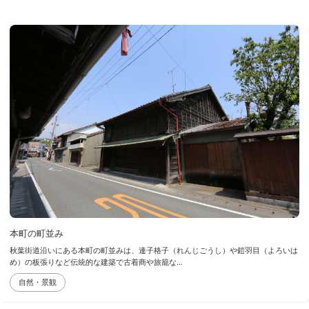
本町の町並み
秋葉街道沿いにある本町の町並みは、連子格子（れんじごうし）や鎧羽目（よろいは
め）の板張りなど伝統的な建築で古着商や旅籠な...
自然・景観