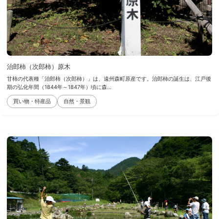
治郎柿（次郎柿）原木
甘柿の代表種「治郎柿（次郎柿）」は、遠州森町原産です。治郎柿の誕生は、江戸後
期の弘化年間（1844年～1847年）頃に森...
買い物・特産品
自然・景観