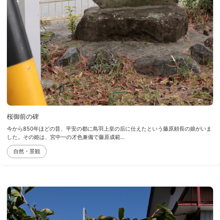
桜御前の碑
今から850年ほどの昔、平安の都に鳥羽上皇の后に仕えたという藤原頼長の娘がいま
した。その姫は、宮中一の才色兼備で藤原成範...
自然・景観