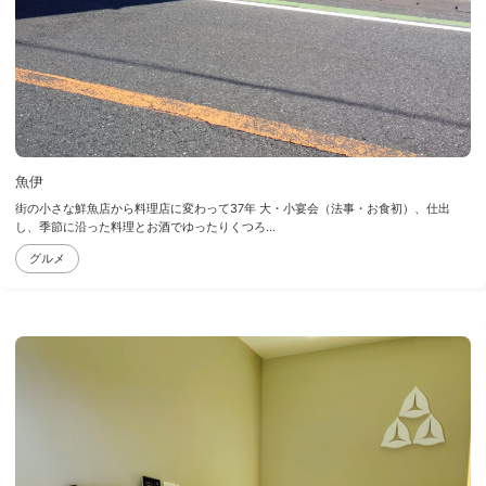
魚伊
街の小さな鮮魚店から料理店に変わって37年 大・小宴会（法事・お食初）、仕出
し、季節に沿った料理とお酒でゆったりくつろ...
グルメ