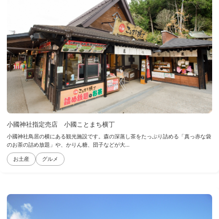
小國神社指定売店 小國ことまち横丁
小國神社鳥居の横にある観光施設です。森の深蒸し茶をたっぷり詰める「真っ赤な袋
のお茶の詰め放題」や、かりん糖、団子などが大...
お土産
グルメ