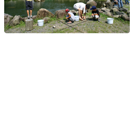
大河内清流 やまめの里
太田川を山手に上り、県道63号線沿い。「やまめの里」では、ニジマスやヤマメ、
アマゴ、イワナなどの川魚を釣り堀で釣ることが...
体験・レジャー
自然・景観