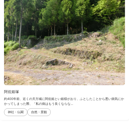
阿佐姫塚
約400年前、近くの天方城に阿佐姫とい姫様がおり、ふとしたことから悪い病気にか
かってしまった際、「私の病はもう良くならな...
神社・仏閣
自然・景観